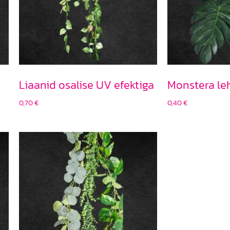
Liaanid osalise UV efektiga
Monstera le
0,70
€
0,40
€