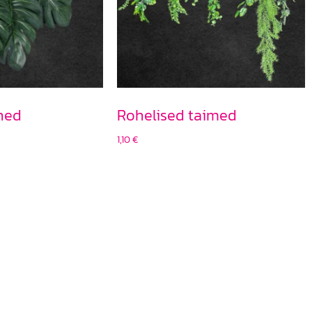
hed
Rohelised taimed
1,10
€