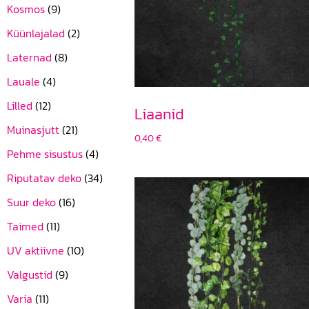
Kosmos
(9)
Küünlajalad
(2)
Laternad
(8)
Lauale
(4)
Lilled
(12)
Liaanid
Muinasjutt
(21)
0,40
€
Pehme sisustus
(4)
Riputatav deko
(34)
Suur deko
(16)
Taimed
(11)
UV aktiivne
(10)
Valgustid
(9)
Varia
(11)