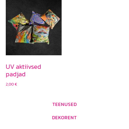
UV aktiivsed
padjad
2,00
€
TEENUSED
DEKORENT