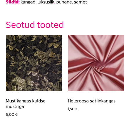
Sildid:
kangad
,
luksuslik
,
punane
,
samet
Seotud tooted
Must kangas kuldse
Heleroosa satiinkangas
mustriga
1,50
€
6,00
€