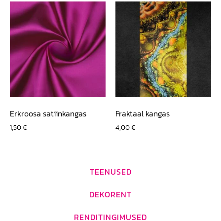
Erkroosa satiinkangas
Fraktaal kangas
1,50
€
4,00
€
TEENUSED
DEKORENT
RENDITINGIMUSED