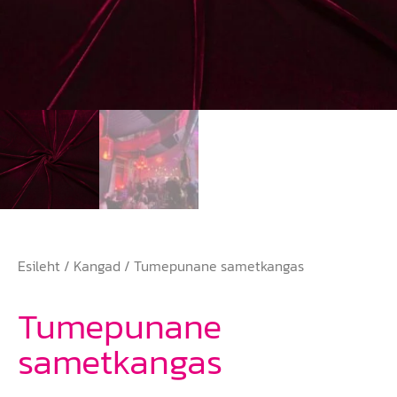
Esileht
/
Kangad
/ Tumepunane sametkangas
Tumepunane
sametkangas