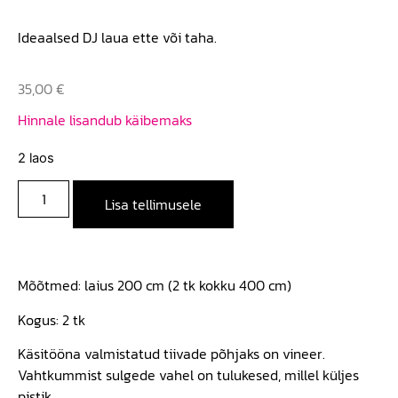
Ideaalsed DJ laua ette või taha.
35,00
€
Hinnale lisandub käibemaks
2 laos
Lisa tellimusele
Mõõtmed: laius 200 cm (2 tk kokku 400 cm)
Kogus: 2 tk
Käsitööna valmistatud tiivade põhjaks on vineer.
Vahtkummist sulgede vahel on tulukesed, millel küljes
pistik.