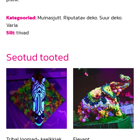
Kategooriad:
Muinasjutt
,
Riputatav deko
,
Suur deko
,
Varia
Silt:
tiivad
Seotud tooted
Tribal loomad- kaelkirjak
Elevant