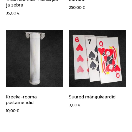
ja zebra
250,00
€
35,00
€
Kreeka-rooma
Suured mängukaardid
postamendid
3,00
€
10,00
€