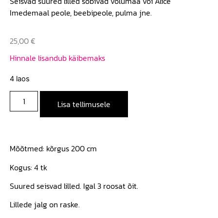
Seisvad suured lilled sobivad võlumaa või Alice
Imedemaal peole, beebipeole, pulma jne.
25,00
€
Hinnale lisandub käibemaks
4 laos
Lisa tellimusele
Mõõtmed: kõrgus 200 cm
Kogus: 4 tk
Suured seisvad lilled. Igal 3 roosat õit.
Lillede jalg on raske.