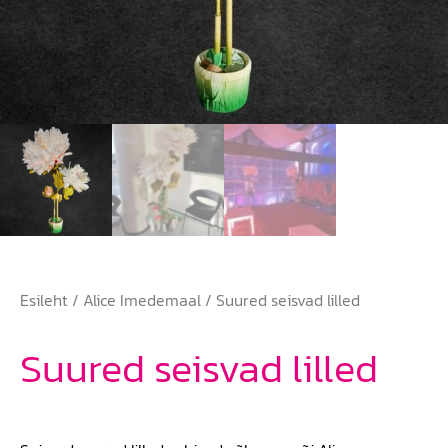
Esileht
/
Alice Imedemaal
/ Suured seisvad lilled
Suured seisvad lilled