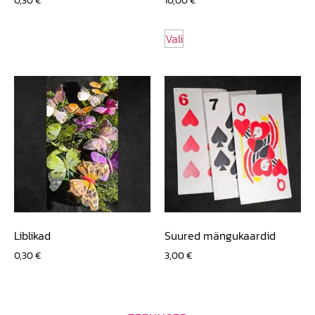
Vali
Liblikad
Suured mängukaardid
0,30
€
3,00
€