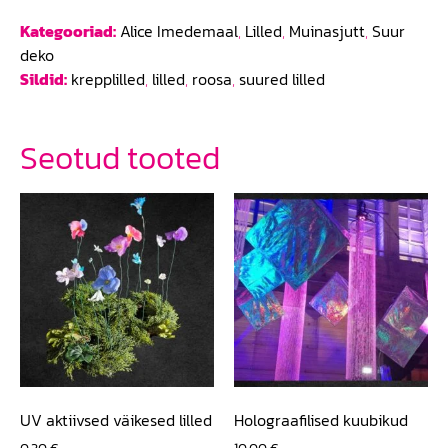
Kategooriad:
Alice Imedemaal
,
Lilled
,
Muinasjutt
,
Suur
deko
Sildid:
krepplilled
,
lilled
,
roosa
,
suured lilled
Seotud tooted
UV aktiivsed väikesed lilled
Holograafilised kuubikud
0,30
€
10,00
€