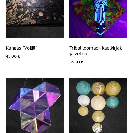
Kangas “Võilill”
Tribal loomad- kaelkirjak
ja zebra
45,00
€
35,00
€