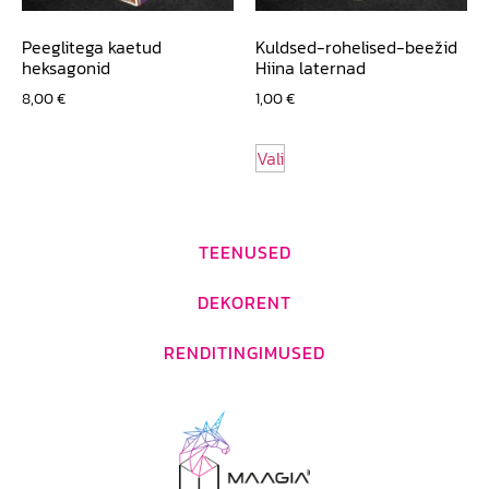
Peeglitega kaetud
Kuldsed-rohelised-beežid
heksagonid
Hiina laternad
8,00
€
1,00
€
Vali
TEENUSED
DEKORENT
RENDITINGIMUSED