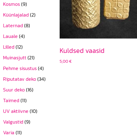
Kosmos
(9)
Küünlajalad
(2)
Laternad
(8)
Lauale
(4)
Lilled
(12)
Kuldsed vaasid
Muinasjutt
(21)
5,00
€
Pehme sisustus
(4)
Riputatav deko
(34)
Suur deko
(16)
Taimed
(11)
UV aktiivne
(10)
Valgustid
(9)
Varia
(11)